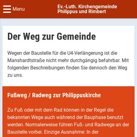
Ev.-Luth. Kirchengemeinde
Menu
Philippus und Rimbert
Der Weg zur Gemeinde
Wegen der Baustelle für die U4-Verlängerung ist die
Manshardtstraße nicht mehr durchgängig befahrbar. Mit
folgenden Beschreibungen finden Sie dennoch den Weg
zu uns.
Fußweg / Radweg zur Philippuskirche
Zu Fuß oder mit dem Rad können in der Regel die
bekannten Wege auch während der Bauphase benutzt
werden. Normalerweise führen Fuß- und Radwege an der
Baustelle vorbei. Einzige Ausnahme: In der